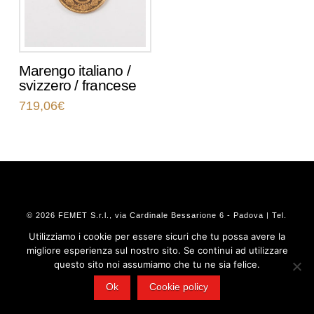
Marengo italiano /
svizzero / francese
719,06
€
© 2026 FEMET S.r.l., via Cardinale Bessarione 6 - Padova | Tel.
0532 909295 - Mail:
info@femetgroup.eu
- P.IVA 02103100380
Utilizziamo i cookie per essere sicuri che tu possa avere la
migliore esperienza sul nostro sito. Se continui ad utilizzare
questo sito noi assumiamo che tu ne sia felice.
Ok
Cookie policy