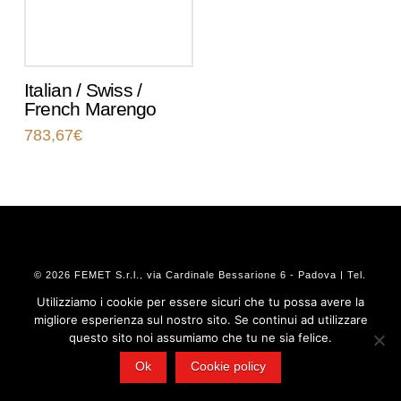
Italian / Swiss /
French Marengo
783,67
€
© 2026 FEMET S.r.l., via Cardinale Bessarione 6 - Padova | Tel.
0532 909295 - Mail:
info@femetgroup.eu
- P.IVA 02103100380
Utilizziamo i cookie per essere sicuri che tu possa avere la
migliore esperienza sul nostro sito. Se continui ad utilizzare
questo sito noi assumiamo che tu ne sia felice.
Ok
Cookie policy