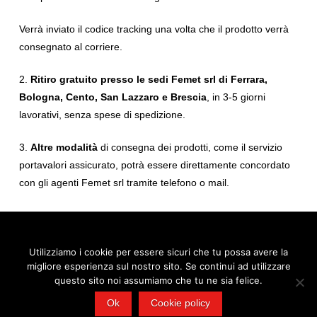
Verrà inviato il codice tracking una volta che il prodotto verrà
consegnato al corriere.
2.
Ritiro gratuito presso le sedi Femet srl di Ferrara,
Bologna, Cento, San Lazzaro e Brescia
, in 3-5 giorni
lavorativi, senza spese di spedizione.
3.
Altre modalità
di consegna dei prodotti, come il servizio
portavalori assicurato, potrà essere direttamente concordato
con gli agenti Femet srl tramite telefono o mail.
Utilizziamo i cookie per essere sicuri che tu possa avere la
migliore esperienza sul nostro sito. Se continui ad utilizzare
© 2026 FEMET S.r.l., via Cardinale Bessarione 6 - Padova | Tel.
0532 909295 - Mail:
info@femetgroup.eu
- P.IVA 02103100380
questo sito noi assumiamo che tu ne sia felice.
Ok
Cookie policy