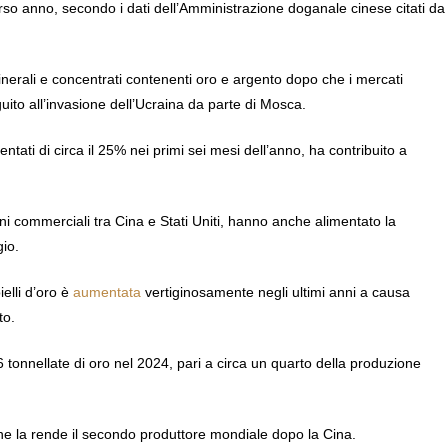
orso anno, secondo i dati dell’Amministrazione doganale cinese citati da
minerali e concentrati contenenti oro e argento dopo che i mercati
guito all’invasione dell’Ucraina da parte di Mosca.
tati di circa il 25% nei primi sei mesi dell’anno, ha contribuito a
sioni commerciali tra Cina e Stati Uniti, hanno anche alimentato la
io.
ielli d’oro è
aumentata
vertiginosamente negli ultimi anni a causa
to.
6 tonnellate di oro nel 2024, pari a circa un quarto della produzione
 che la rende il secondo produttore mondiale dopo la Cina.