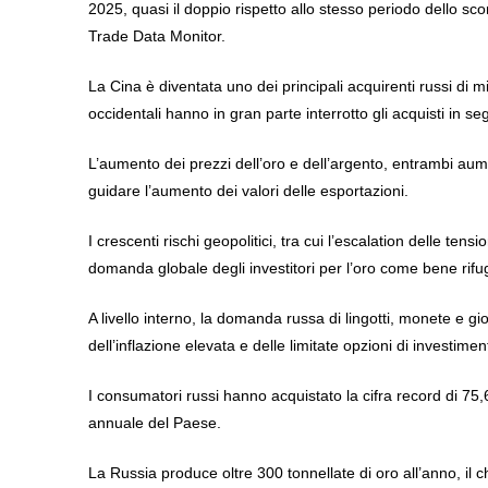
2025, quasi il doppio rispetto allo stesso periodo dello sc
Trade Data Monitor.
La Cina è diventata uno dei principali acquirenti russi di 
occidentali hanno in gran parte interrotto gli acquisti in se
L’aumento dei prezzi dell’oro e dell’argento, entrambi aumen
guidare l’aumento dei valori delle esportazioni.
I crescenti rischi geopolitici, tra cui l’escalation delle ten
domanda globale degli investitori per l’oro come bene rifug
A livello interno, la domanda russa di lingotti, monete e gio
dell’inflazione elevata e delle limitate opzioni di investimen
I consumatori russi hanno acquistato la cifra record di 75,
annuale del Paese.
La Russia produce oltre 300 tonnellate di oro all’anno, il