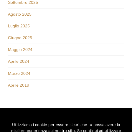
Settembre 2025
Agosto 2025
Luglio 2025
Giugno 2025
Maggio 2024
Aprile 2024
Marzo 2024
Aprile 2019
Utilizziamo i cookie per essere sicuri che tu possa avere la
migliore esperienza sul nostro sito. Se continui ad utilizzare
© 2026 FEMET S.r.l., via Cardinale Bessarione 6 - Padova | Tel.