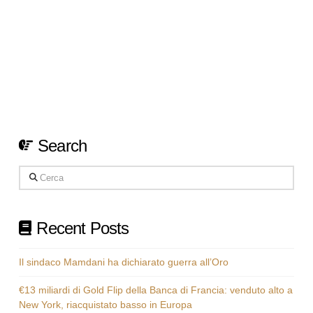
settimane come un rapporto del Wall Street Journal
secondo cui il presidente Trump ha espresso in
privato la volontà di porre fine alle operazioni militari
statunitensi contro l’Iran – anche senza garantire la
riapertura dello Stretto …
Read More
Search
Cerca
Recent Posts
Il sindaco Mamdani ha dichiarato guerra all’Oro
€13 miliardi di Gold Flip della Banca di Francia: venduto alto a
New York, riacquistato basso in Europa