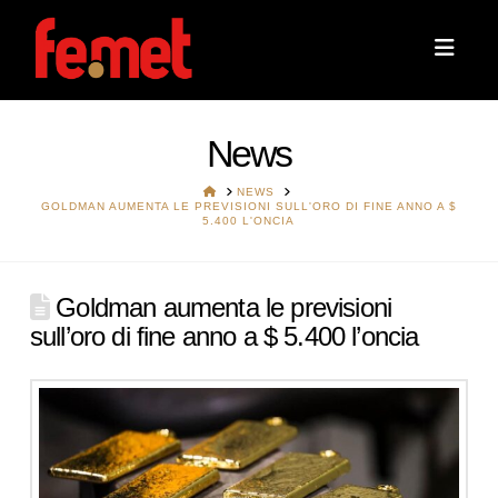
Navi
News
HOME
NEWS
GOLDMAN AUMENTA LE PREVISIONI SULL'ORO DI FINE ANNO A $
5.400 L'ONCIA
Goldman aumenta le previsioni
sull’oro di fine anno a $ 5.400 l’oncia