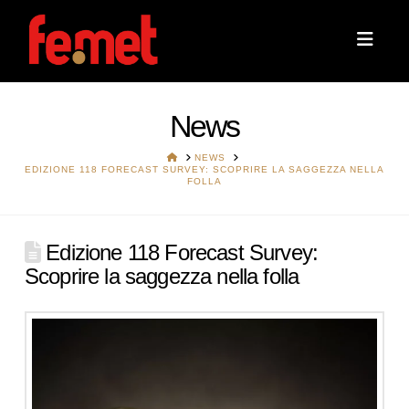
Navi
News
HOME
NEWS
EDIZIONE 118 FORECAST SURVEY: SCOPRIRE LA SAGGEZZA NELLA
FOLLA
Edizione 118 Forecast Survey:
Scoprire la saggezza nella folla