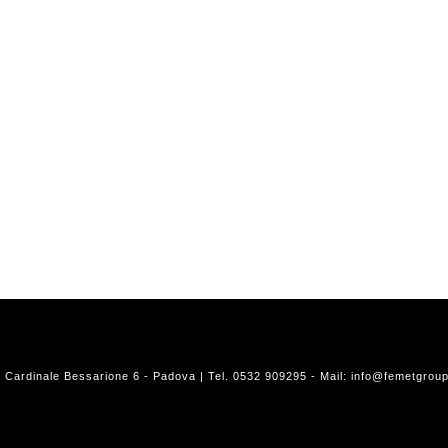
a Cardinale Bessarione 6 - Padova | Tel. 0532 909295 - Mail:
info@femetgroup