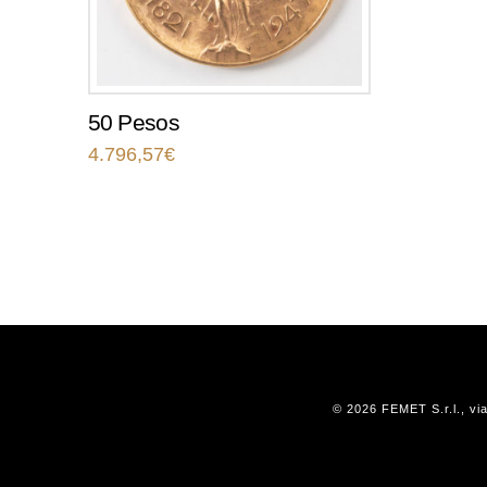
50 Pesos
4.796,57
€
© 2026 FEMET S.r.l., vi