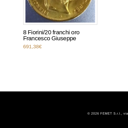
8 Fiorini/20 franchi oro
Francesco Giuseppe
691,38
€
© 2026 FEMET S.r.l., vi