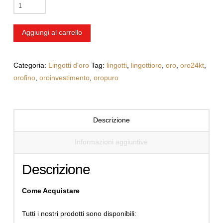
Lingotto
100
gr
Aggiungi al carrello
quantità
Categoria:
Lingotti d'oro
Tag:
lingotti
,
lingottioro
,
oro
,
oro24kt
,
orofino
,
oroinvestimento
,
oropuro
Descrizione
Informazioni aggiuntive
Descrizione
Come Acquistare
Tutti i nostri prodotti sono disponibili: