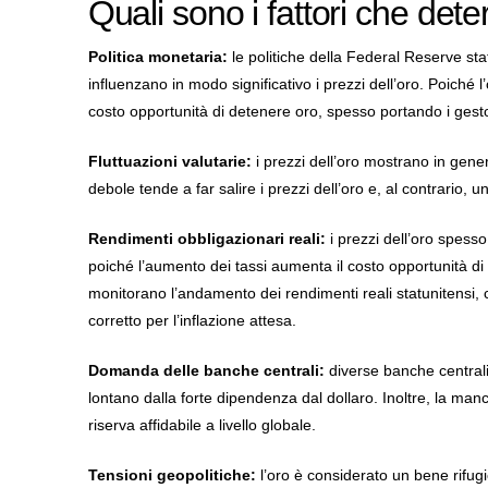
Quali sono i fattori che det
Politica monetaria
:
le politiche della Federal Reserve statu
influenzano in modo significativo i prezzi dell’oro. Poiché 
costo opportunità di detenere oro, spesso portando i gestori
Fluttuazioni valutarie
:
i prezzi dell’oro mostrano in gene
debole tende a far salire i prezzi dell’oro e, al contrario, u
Rendimenti obbligazionari reali
:
i prezzi dell’oro spess
poiché l’aumento dei tassi aumenta il costo opportunità di de
monitorano l’andamento dei rendimenti reali statunitensi,
corretto per l’inflazione attesa.
Domanda delle banche centrali
:
diverse banche centrali 
lontano dalla forte dipendenza dal dollaro. Inoltre, la manc
riserva affidabile a livello globale.
Tensioni geopolitiche
:
l’oro è considerato un bene rifugio