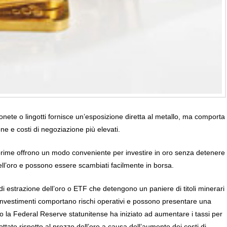
 monete o lingotti fornisce un’esposizione diretta al metallo, ma comporta
ne e costi di negoziazione più elevati.
e prime offrono un modo conveniente per investire in oro senza detenere
dell’oro e possono essere scambiati facilmente in borsa.
 di estrazione dell’oro o ETF che detengono un paniere di titoli minerari
i investimenti comportano rischi operativi e possono presentare una
do la Federal Reserve statunitense ha iniziato ad aumentare i tassi per
ottato rispetto al prezzo dell’oro a causa dell’aumento dei costi di