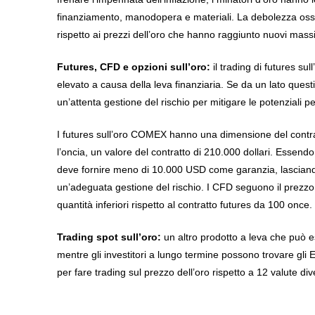
finanziamento, manodopera e materiali. La debolezza osserv
rispetto ai prezzi dell’oro che hanno raggiunto nuovi mass
Futures, CFD e opzioni sull’oro:
il trading di futures su
elevato a causa della leva finanziaria. Se da un lato questi
un’attenta gestione del rischio per mitigare le potenziali pe
I futures sull’oro COMEX hanno una dimensione del contratt
l’oncia, un valore del contratto di 210.000 dollari. Essendo 
deve fornire meno di 10.000 USD come garanzia, lasciando 
un’adeguata gestione del rischio. I CFD seguono il prezzo d
quantità inferiori rispetto al contratto futures da 100 once.
Trading spot sull’oro
:
un altro prodotto a leva che può es
mentre gli investitori a lungo termine possono trovare gli E
per fare trading sul prezzo dell’oro rispetto a 12 valute di